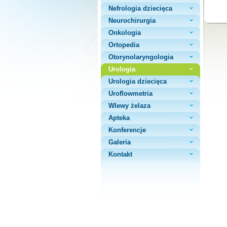
Nefrologia dziecięca
Neurochirurgia
Onkologia
Ortopedia
Otorynolaryngologia
Urologia
Urologia dziecięca
Uroflowmetria
Wlewy żelaza
Apteka
Konferencje
Galeria
Kontakt