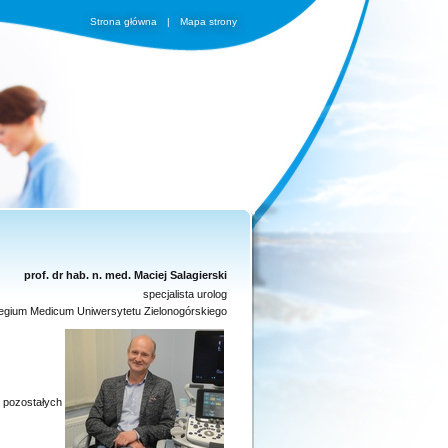
Strona główna
|
Mapa strony
prof. dr hab. n. med. Maciej Salagierski
specjalista urolog
ollegium Medicum Uniwersytetu Zielonogórskiego
pozostałych