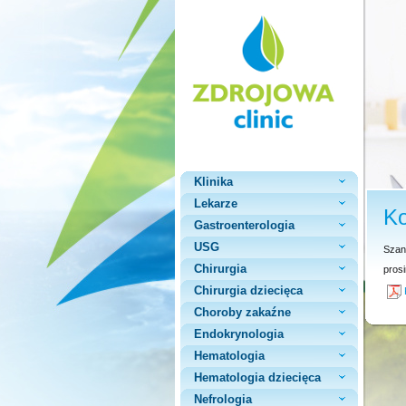
Klinika
Lekarze
Ko
Gastroenterologia
USG
Szan
Chirurgia
pros
Chirurgia dziecięca
Choroby zakaźne
Endokrynologia
Hematologia
Hematologia dziecięca
Nefrologia