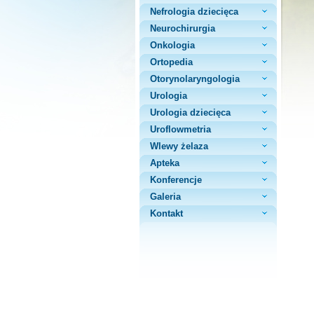
Nefrologia dziecięca
Neurochirurgia
Onkologia
Ortopedia
Otorynolaryngologia
Urologia
Urologia dziecięca
Uroflowmetria
Wlewy żelaza
Apteka
Konferencje
Galeria
Kontakt